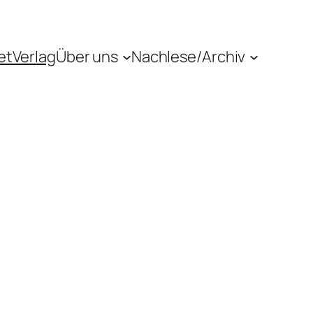
etVerlag
Über uns
Nachlese/Archiv