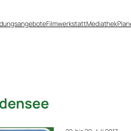
ldungsangebote
Filmwerkstatt
Mediathek
Plan
odensee