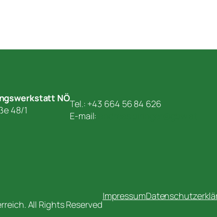
ungswerkstatt NÖ
Tel.: +43 664 56 84 626
aße 48/1
E-mail:
andreas.piringer@gbw.at
Impressum
Datenschutzerklä
reich. All Rights Reserved