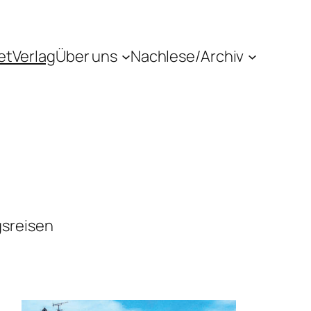
etVerlag
Über uns
Nachlese/Archiv
gsreisen