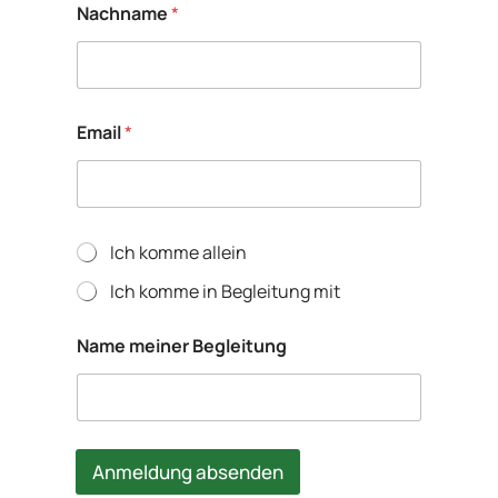
Nachname
*
Email
*
w
Ich komme allein
e
Ich komme in Begleitung mit
r
w
Name meiner Begleitung
e
r
*
*
Anmeldung absenden