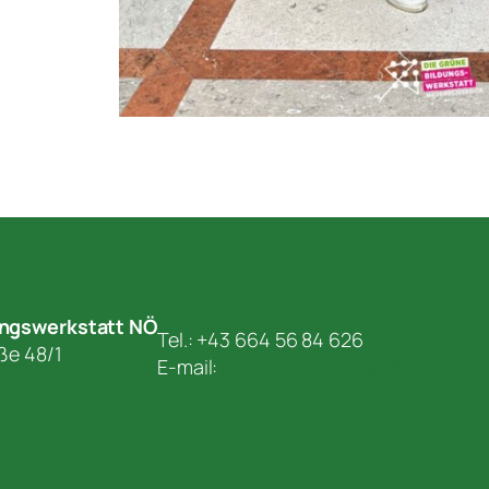
ungswerkstatt NÖ
Tel.: +43 664 56 84 626
aße 48/1
E-mail:
andreas.piringer@gbw.at