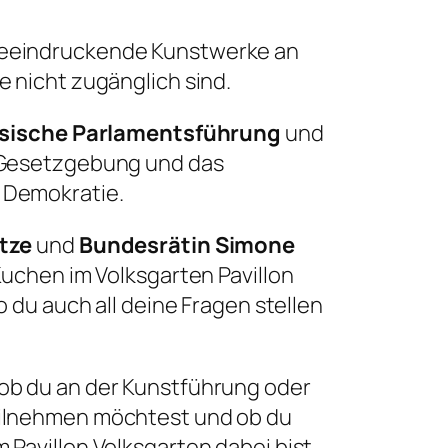
beeindruckende Kunstwerke an
e nicht zugänglich sind.
ssische Parlamentsführung
und
r Gesetzgebung und das
 Demokratie.
tze
und
Bundesrätin Simone
Kuchen im Volksgarten Pavillon
o du auch all deine Fragen stellen
 ob du an der Kunstführung oder
eilnehmen möchtest und ob du
 Pavillon Volksgarten dabei bist