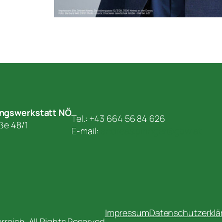
ungswerkstatt NÖ
Tel.: +43 664 56 84 626
aße 48/1
E-mail:
andreas.piringer@gbw.at
Impressum
Datenschutzerklä
reich. All Rights Reserved