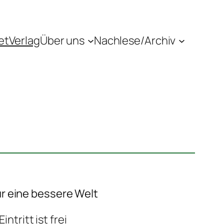
etVerlag
Über uns
Nachlese/Archiv
r eine bessere Welt
ntritt ist frei