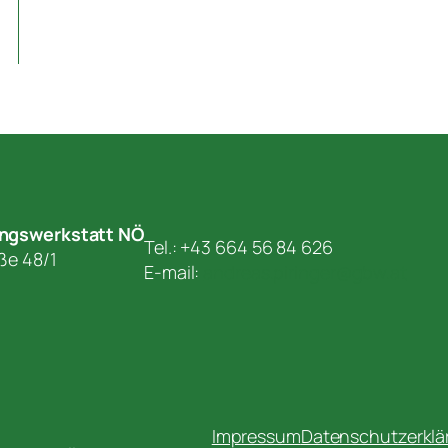
ungswerkstatt NÖ
Tel.: +43 664 56 84 626
aße 48/1
E-mail:
andreas.piringer@gbw.at
Impressum
Datenschutzerklä