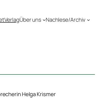
etVerlag
Über uns
Nachlese/Archiv
recherin Helga Krismer