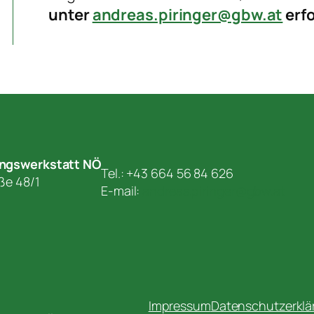
unter
andreas.piringer@gbw.at
erfo
ungswerkstatt NÖ
Tel.: +43 664 56 84 626
aße 48/1
E-mail:
andreas.piringer@gbw.at
Impressum
Datenschutzerklä